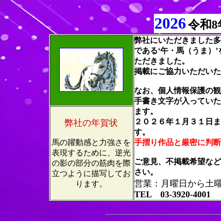
2026
令和8
弊社にいただきました多
である‘午・馬（うま）
ただきました。
掲載にご協力いただいた
なお、個人情報保護の観
手書き文字が入っていた
ます。
２０２６年１月３１日ま
弊社の年賀状
す。
馬の躍動感と力強さを
手摺り作品と厳密に判断
表現するために、逆光
ご意見、不掲載希望など
の影の部分の筋肉を際
さい。
立つように描写してお
営業：月曜日から土曜日(
ります。
TEL 03-3920-4001