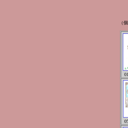
（個
0
0