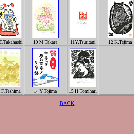
T,Takahashi
10 M,Takara
11Y,Tsuritani
12 K,Tejima
 F,Teshima
14 Y,Tojima
15 H,Tomihari
BACK