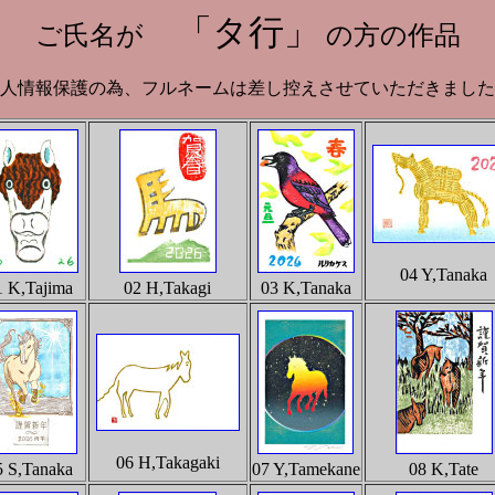
「タ行」
ご氏名が
の方の作品
人情報保護の為、フルネームは差し控えさせていただきました
04 Y,Tanaka
1 K,Tajima
02 H,Takagi
03 K,Tanaka
06 H,Takagaki
5 S,Tanaka
07 Y,Tamekane
08 K,Tate